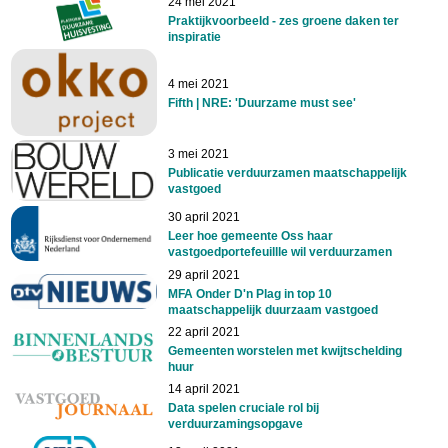
24 mei 2021
Praktijkvoorbeeld - zes groene daken ter
inspiratie
4 mei 2021
Fifth | NRE: 'Duurzame must see'
3 mei 2021
Publicatie verduurzamen maatschappelijk
vastgoed
30 april 2021
Leer hoe gemeente Oss haar
vastgoedportefeuillle wil verduurzamen
29 april 2021
MFA Onder D'n Plag in top 10
maatschappelijk duurzaam vastgoed
22 april 2021
Gemeenten worstelen met kwijtschelding
huur
14 april 2021
Data spelen cruciale rol bij
verduurzamingsopgave