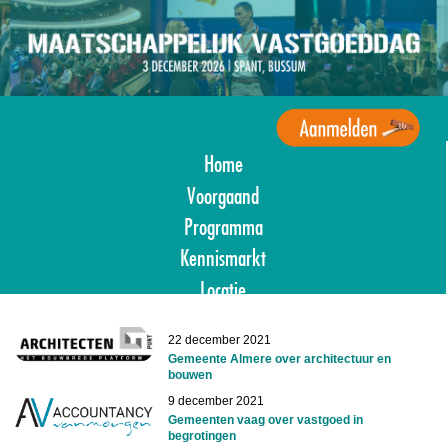
Overslaan
en
naar
de
inhoud
gaan
Home
Agenda
Maatschappelijk
Voorgaand
Vastgoed
Programma
Kennismarkt
Locatie
Aanmelden
Image
22 december 2021
Gemeente Almere over architectuur en
bouwen
9 december 2021
Gemeenten vaag over vastgoed in
begrotingen