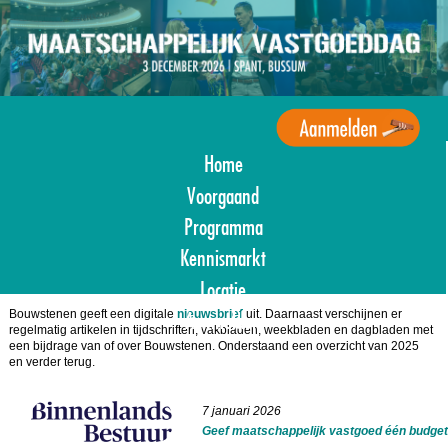
Overslaan
en
naar
de
inhoud
gaan
Home
Agenda
Maatschappelijk
Voorgaand
Vastgoed
Programma
Kennismarkt
Locatie
Bouwstenen geeft een digitale
nieuwsbrief
uit. Daarnaast verschijnen er
Aanmelden
regelmatig artikelen in tijdschriften, vakbladen, weekbladen en dagbladen met
een bijdrage van of over Bouwstenen. Onderstaand een overzicht van 2025
en verder terug.
7 januari 2026
Geef maatschappelijk vastgoed één budget