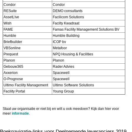
Condor
Condor
RESuite
DEMO consultants
AssetL!ve
Facilicom Solutions
Wish
Facilty Kwadraat
FAME
Famas Facility Management Solutions BV
Humble
Humble Building
Briefbuilder
ICOP bv
VBSonline
Metafoor
Prequest
NPQ Housing & Facilities
Planon
Planon
Gebouw365
Rader Advies
Axxerion
Spacewell
O-Prognose
Spacewell
Ultimo Facility Management
Ultimo Software Solutions
Facility Portal
Young Group
Staat uw organisatie er niet bij en wilt u ook meedoen? Kijk dan hier voor
meer
informatie
.
Boeknavigatie-links voor Deelnemende leveranciers 2019