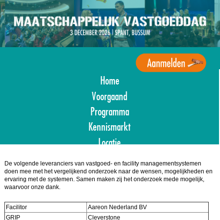
Overslaan
en
naar
de
inhoud
gaan
Home
Agenda
Maatschappelijk
Voorgaand
Vastgoed
Programma
Kennismarkt
Locatie
Aanmelden
De volgende leveranciers van vastgoed- en facility managementsystemen
doen mee met het vergelijkend onderzoek naar de wensen, mogelijkheden en
ervaring met de systemen. Samen maken zij het onderzoek mede mogelijk,
waarvoor onze dank.
Facilitor
Aareon Nederland BV
GRIP
Cleverstone