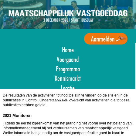
Overslaan
en
naar
de
inhoud
gaan
Home
Agenda
Maatschappelijk
Voorgaand
Vastgoed
Programma
Kennismarkt
Locatie
De resultaten van de activiteiten tot nog toe zijn te vinden op de site en in de
Aanmelden
publicaties In Control. Onderstaand een overzicht van activiteiten die tot deze
publicaties hebben geleid.
2021 Monitoren
Tijdens de eerste bijeenkomst van het jaar ging het vooral over het belang van
informatiemanagement bij het verduurzamen van maatschappelijk vastgoed.
Welke informatie heb je nodig om de vastgoedportefeuille goed in kaart te