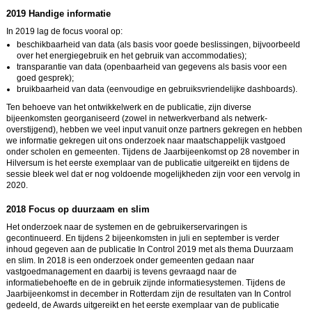
2019 Handige informatie
In 2019 lag de focus vooral op:
beschikbaarheid van data (als basis voor goede beslissingen, bijvoorbeeld
over het energiegebruik en het gebruik van accommodaties);
transparantie van data (openbaarheid van gegevens als basis voor een
goed gesprek);
bruikbaarheid van data (eenvoudige en gebruiksvriendelijke dashboards).
Ten behoeve van het ontwikkelwerk en de publicatie, zijn diverse
bijeenkomsten georganiseerd (zowel in netwerkverband als netwerk-
overstijgend), hebben we veel input vanuit onze partners gekregen en hebben
we informatie gekregen uit ons onderzoek naar maatschappelijk vastgoed
onder scholen en gemeenten. Tijdens de Jaarbijeenkomst op 28 november in
Hilversum is het eerste exemplaar van de publicatie uitgereikt en tijdens de
sessie bleek wel dat er nog voldoende mogelijkheden zijn voor een vervolg in
2020.
2018 Focus op duurzaam en slim
Het onderzoek naar de systemen en de gebruikerservaringen is
gecontinueerd. En tijdens 2 bijeenkomsten in juli en september is verder
inhoud gegeven aan de publicatie In Control 2019 met als thema Duurzaam
en slim. In 2018 is een onderzoek onder gemeenten gedaan naar
vastgoedmanagement en daarbij is tevens gevraagd naar de
informatiebehoefte en de in gebruik zijnde informatiesystemen. Tijdens de
Jaarbijeenkomst in december in Rotterdam zijn de resultaten van In Control
gedeeld, de Awards uitgereikt en het eerste exemplaar van de publicatie