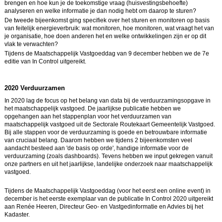
brengen en hoe kun je de toekomstige vraag (huisvestingsbehoefte)
analyseren en welke informatie je dan nodig hebt om daarop te sturen?
De tweede bijeenkomst ging specifiek over het sturen en monitoren op basis
van feitelijk energieverbruik: wat monitoren, hoe monitoren, wat vraagt het van
je organisatie, hoe doen anderen het en welke ontwikkelingen zijn er op dit
vlak te verwachten?
Tijdens de Maatschappelijk Vastgoeddag van 9 december hebben we de 7e
editie van In Control uitgereikt.
2020 Verduurzamen
In 2020 lag de focus op het belang van data bij de verduurzamingsopgave in
het maatschappelijk vastgoed. De jaarlijkse publicatie hebben we
opgehangen aan het stappenplan voor het verduurzamen van
maatschappelijk vastgoed uit de Sectorale Routekaart Gemeentelijk Vastgoed.
Bij alle stappen voor de verduurzaming is goede en betrouwbare informatie
van cruciaal belang. Daarom hebben we tijdens 2 bijeenkomsten veel
aandacht besteed aan 'de basis op orde', handige informatie voor de
verduurzaming (zoals dashboards). Tevens hebben we input gekregen vanuit
onze partners en uit het jaarlijkse, landelijke onderzoek naar maatschappelijk
vastgoed.
Tijdens de Maatschappelijk Vastgoeddag (voor het eerst een online event) in
december is het eerste exemplaar van de publicatie In Control 2020 uitgereikt
aan Renée Heeren, Directeur Geo- en Vastgedinformatie en Advies bij het
Kadaster.