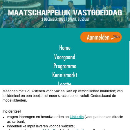
Overslaan
en
naar
de
inhoud
gaan
Home
Agenda
Maatschappelijk
Voorgaand
Vastgoed
Programma
Kennismarkt
Locatie
Meedoen met Bouwstenen voor Sociaal kan op verschillende manieren; van
Aanmelden
incidenteel en een beetje, tot meer structureel en voluit. Onderstaand de
mogelijkheden.
Incidenteel
vragen inbrengen en beantwoorden op
LinkedIn
(voor partners en directe
achterban);
inhoudelijke input leveren voor de website;