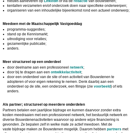
nieuws aanleveren op
LinkedIn
of via de
redactie
van Bouwstenen;
kentallen verzamelen en/of onderzoek doen naar specifieke onderwerpen;
organiseren van een inhoudelijke bijeenkomst rond een actueel onderwerp;
Meedoen met de Maatschappelijk Vastgoeddag
programma-suggesties;
stand op de Kennismarkt;
uitnodiging voor relaties;
gezamenlijke publicatie;
anders.
Meer structureel op een onderdeel
door deelname aan een professioneel
netwerk
;
door bij te dragen aan een
ontwikkelactiviteit
;
door een onderdeel van de site of een activiteit van Bouwstenen te
adopteren of voor eigen rekening te nemen. Denk daarbij aan een
onderdeel op de site, een onderzoek, een filmpje (zie
voorbeeld
) of iets
anders.
Als partner; structureel op meerdere onderdelen
Partners betalen een jaarlijkse bijdrage en kunnen daarvoor zonder extra
kosten meedraaien met een professioneel netwerk, het bestuurlijk netwerk en
diverse Bouwstenenactiviteiten waarvoor op andere wijze financiering is
gevonden. Ze bepalen zelf in welke mate ze actief meedoen. Met de
vaste bijdrage maken ze Bouwstenen mogelijk. Daarom hebben
partners
met