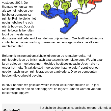
vastgoed 2024. De
thema’s komen samen
als we het hebben over
het beter benutten van
ruimte. Ruimte die je niet
nodig hebt hoeft je ook
niet te bouwen. Door de
ruimte beter te benutten
loont de investering in
duurzaamheid beter en/of kan de huurprijs omlaag. Ook leidt het tot nieuwe
contacten en samenwerking tussen mensen en organisaties die elkaars
ruimte benutten.
Belangrijk instrument om zicht te krijgen op de ruimtebehoefte, het
ruimtegebruik en de (mis)match daartussen is een Makelpunt. We zijn daar
jaren geleden mee begonnen. Het idee heeft postgevat in Utrecht die nu
onder het motto “Maak de stad mooier, door haar te delen” zorgt voor een
goede match tussen ruimtevragers en aanbieders. Diverse gemeenten
hebben dit voorbeeld gevolgd.
In 2024 hebben we gekeken welke lessen we kunnen trekken uit 15 jaar
Makelpunten en hoe ze beter opgezet en ingezet kunnen worden voor de
toekomstige opgave.
Inzicht in de strategische, tactische en operationel
Wat halen?