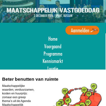
Overslaan
en
naar
de
inhoud
gaan
Home
Agenda
Maatschappelijk
Voorgaand
Vastgoed
Programma
Kennismarkt
Locatie
Aanmelden
Beter benutten van ruimte
Maatschappelijke
waarden, verduurzamen,
kosten en huurprijs:
zomaar een greep
thema’s uit de Agenda
Maatschappelijk